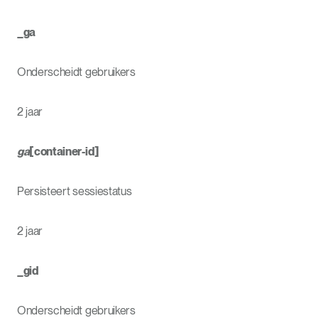
_ga
Onderscheidt gebruikers
2 jaar
ga
[container-id]
Persisteert sessiestatus
2 jaar
_gid
Onderscheidt gebruikers