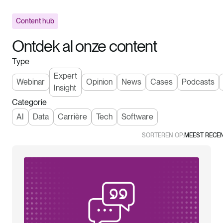
Content hub
Ontdek al onze content
Type
Expert
Webinar
Opinion
News
Cases
Podcasts
Insight
Categorie
AI
Data
Carrière
Tech
Software
SORTEREN OP:
MEEST RECE