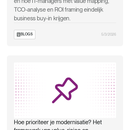
en hoe IT-managers met value mapping,
TCO‑analyse en ROI framing eindelijk
business buy‑in krijgen.
BLOGS
5/3/2026
Hoe prioriteer je modernisatie? Het